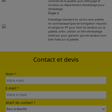
contrôle de la qualité, puis nettoyage et
livraison au département d'emballage pour
l'emballage.
Étape 4
Emballage standard en carton avec palette
Get Catalogue
en contreplaqué (pas de fumigation requise)
et sangle en PP pour fixer les lavabos sur la
palette, enfin, utiliser un film d'emballage
extérieur pour garantir que les lavabos sont
Please leave your contact information,the
bien fixés sur la palette.
catalogue will be sent to your mailbox
automatically.
Contact et devis
Nom:
*
E-mail:
*
Send
Motif de contact ?