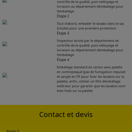
contrôle de la qualité, puis nettoyage et
livraison au département d'emballage pour
l'emballage.
Étape 2
Tout d'abord, emballer le lavabo dans le sac
à bulles pour une première protection.
Étape 3
Inspection stricte par le département de
contrôle de la qualité, puis nettoyage et
livraison au département d'emballage pour
l'emballage.
Étape 4
Emballage standard en carton avec palette
Get Catalogue
en contreplaqué (pas de fumigation requise)
et sangle en PP pour fixer les lavabos sur la
palette, enfin, utiliser un film d'emballage
extérieur pour garantir que les lavabos sont
Please leave your contact information,the
bien fixés sur la palette.
catalogue will be sent to your mailbox
automatically.
Contact et devis
Nom:
*