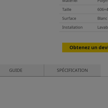
Matériel
Poly
Taille
606×
Surface
Blanc 
Installation
Lavab
Obtenez un dev
GUIDE
SPÉCIFICATION