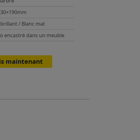
marbre
430×190mm
brillant / Blanc mat
o encastré dans un meuble
is maintenant