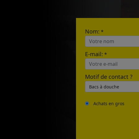
E-mail:
Nom:
*
E-mail:
*
Motif de contact ?
Achats en gros