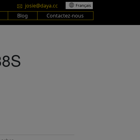
josie@daya.cc
Français
Blog
Contactez-nous
38S