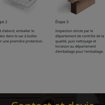
pe 2
Étape 3
t d'abord, emballer le
Inspection stricte par le
abo dans le sac à bulles
département de contrôle de la
r une première protection.
qualité, puis nettoyage et
livraison au département
d'emballage pour l'emballage.
Get Catalogue
e leave your contact information,the catalogue will b
ur mailbox automatically.
*