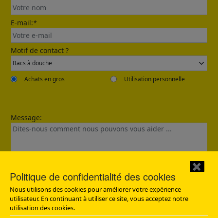
E-mail:
*
Send
Motif de contact ?
Achats en gros
Utilisation personnelle
Message:
✖
Confirmed
Politique de confidentialité des cookies
Nous utilisons des cookies pour améliorer votre expérience
Merci pour votre demande. Nous vous contacterons dans
les 12 heures.
utilisateur. En continuant à utiliser ce site, vous acceptez notre
utilisation des cookies.
Envoyer