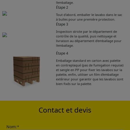
l'emballage.
Étape 2
Tout d'abord, emballer le lavabo dans le sac
à bulles pour une première protection.
Étape 3
Inspection stricte par le département de
contrôle de la qualité, puis nettoyage et
livraison au département d'emballage pour
l'emballage.
Étape 4
Emballage standard en carton avec palette
Get Catalogue
en contreplaqué (pas de fumigation requise)
et sangle en PP pour fixer les lavabos sur la
palette, enfin, utiliser un film d'emballage
extérieur pour garantir que les lavabos sont
Please leave your contact information,the
bien fixés sur la palette.
catalogue will be sent to your mailbox
automatically.
Contact et devis
Nom:
*