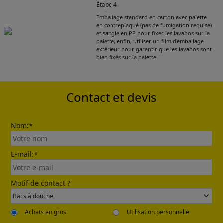
Étape 4
Emballage standard en carton avec palette
Get Catalogue
en contreplaqué (pas de fumigation requise)
et sangle en PP pour fixer les lavabos sur la
palette, enfin, utiliser un film d'emballage
extérieur pour garantir que les lavabos sont
Please leave your contact information,the
bien fixés sur la palette.
catalogue will be sent to your mailbox
automatically.
Contact et devis
Nom:
*
E-mail:
*
Send
Motif de contact ?
Achats en gros
Utilisation personnelle