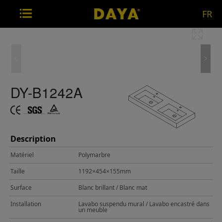
FR
DY-B1242A
Description
Matériel
Polymarbre
Taille
1192×454×155mm
Surface
Blanc brillant / Blanc mat
Installation
Lavabo suspendu mural / Lavabo encastré dans
un meuble