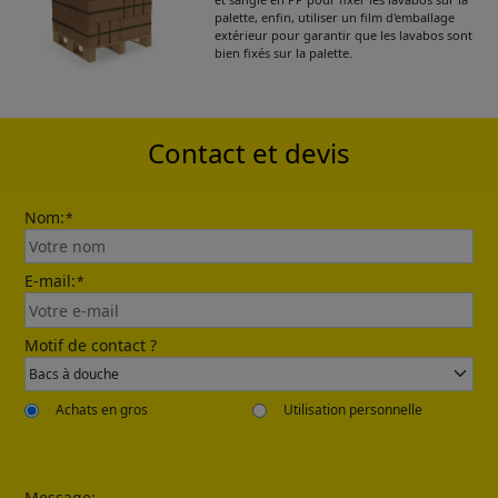
palette, enfin, utiliser un film d'emballage
extérieur pour garantir que les lavabos sont
Please leave your contact information,the
bien fixés sur la palette.
catalogue will be sent to your mailbox
automatically.
Contact et devis
Nom:
*
E-mail:
*
Send
Motif de contact ?
Achats en gros
Utilisation personnelle
Message: