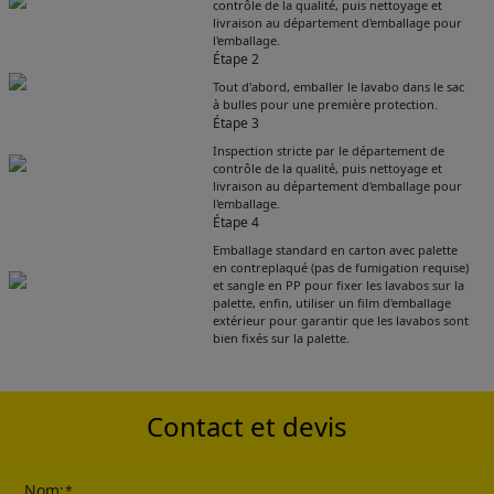
contrôle de la qualité, puis nettoyage et
livraison au département d'emballage pour
l'emballage.
Étape 2
Tout d'abord, emballer le lavabo dans le sac
à bulles pour une première protection.
Étape 3
Inspection stricte par le département de
contrôle de la qualité, puis nettoyage et
livraison au département d'emballage pour
l'emballage.
Étape 4
Emballage standard en carton avec palette
Get Catalogue
en contreplaqué (pas de fumigation requise)
et sangle en PP pour fixer les lavabos sur la
palette, enfin, utiliser un film d'emballage
extérieur pour garantir que les lavabos sont
Please leave your contact information,the
bien fixés sur la palette.
catalogue will be sent to your mailbox
automatically.
Contact et devis
Nom:
*