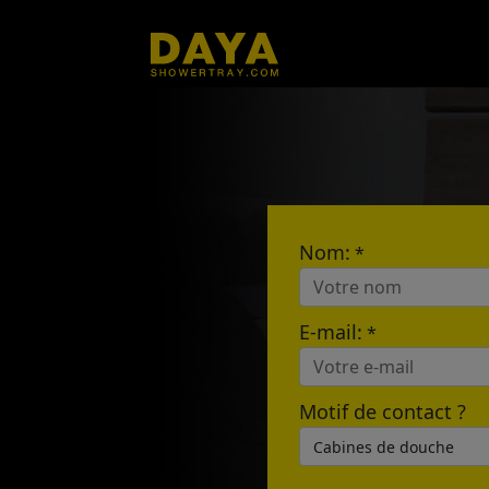
Nom:
*
E-mail:
*
Motif de contact ?