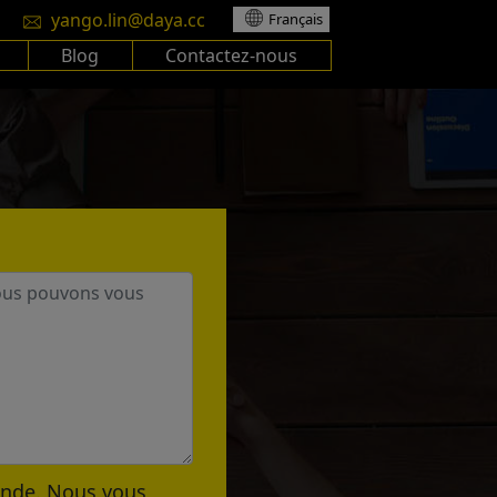
yango.lin@daya.cc
Français
Blog
Contactez-nous
ande. Nous vous